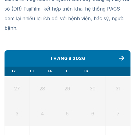
số (DR) FujiFilm, kết hợp triển khai hệ thống PACS
đem lại nhiều lợi ích đối với bệnh viện, bác sỹ, người
bệnh.
THÁNG 8 2026
T2
T3
T4
T5
T6
27
28
29
30
31
3
4
5
6
7