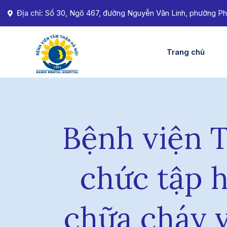
Địa chỉ: Số 30, Ngõ 467, đường Nguyễn Văn Linh, phường Ph
Trang chủ
Bệnh viện 
chức tập 
chữa cháy 