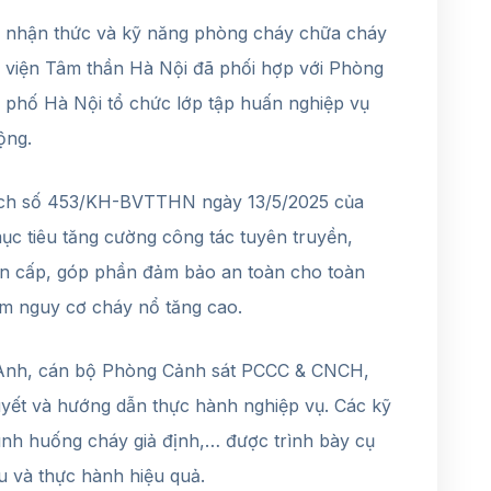
 nhận thức và kỹ năng phòng cháy chữa cháy
viện Tâm thần Hà Nội đã phối hợp với Phòng
hố Hà Nội tổ chức lớp tập huấn nghiệp vụ
ộng.
oạch số 453/KH-BVTTHN ngày 13/5/2025 của
c tiêu tăng cường công tác tuyên truyền,
hẩn cấp, góp phần đảm bảo an toàn cho toàn
ểm nguy cơ cháy nổ tăng cao.
 Anh, cán bộ Phòng Cảnh sát PCCC & CNCH,
huyết và hướng dẫn thực hành nghiệp vụ. Các kỹ
ình huống cháy giả định,… được trình bày cụ
hu và thực hành hiệu quả.