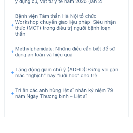
y dụng cụ, vật tư y tế năm 2026 (lần 2)
Bệnh viện Tâm thần Hà Nội tổ chức
Workshop chuyển giao liệu pháp Siêu nhận
thức (MCT) trong điều trị người bệnh loạn
thần
Methylphenidate: Những điều cần biết để sử
dụng an toàn và hiệu quả
Tăng động giảm chú ý (ADHD): Đừng vội gắn
mác “nghịch” hay “lười học” cho trẻ
Tri ân các anh hùng liệt sĩ nhân kỷ niệm 79
năm Ngày Thương binh – Liệt sĩ