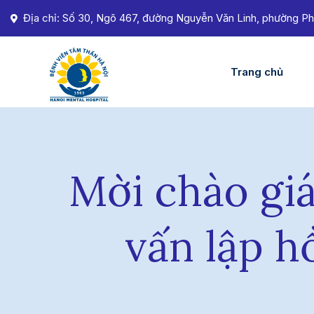
Địa chỉ: Số 30, Ngõ 467, đường Nguyễn Văn Linh, phường Ph
Trang chủ
Mời chào giá
vấn lập h