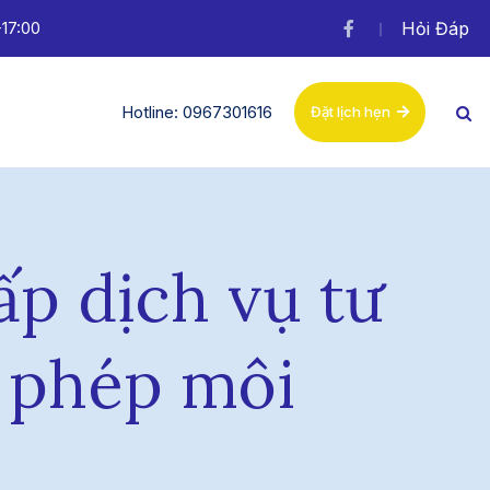
-17:00
Hỏi Đáp
Hotline: 0967301616
Đặt lịch hẹn
ấp dịch vụ tư
y phép môi