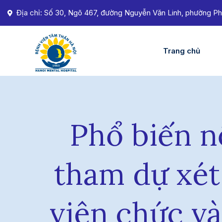
Địa chỉ: Số 30, Ngõ 467, đường Nguyễn Văn Linh, phường Ph
Trang chủ
Phổ biến n
tham dự xét
viên chức và