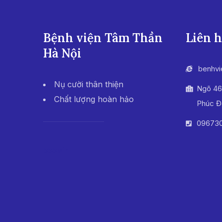
Bệnh viện Tâm Thần
Liên 
Hà Nội
benhvi
Nụ cười thân thiện
Ngõ 46
Chất lượng hoàn hảo
Phúc Đ
096730
555win