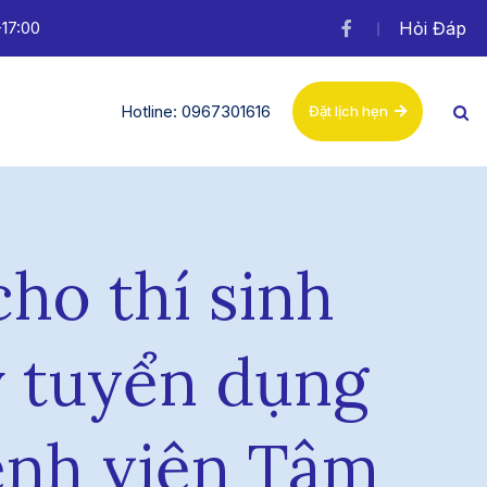
-17:00
Hỏi Đáp
Hotline: 0967301616
Đặt lịch hẹn
ho thí sinh
ỳ tuyển dụng
Bệnh viện Tâm