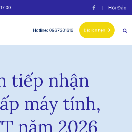
-17:00
Hỏi Đáp
Hotline: 0967301616
Đặt lịch hẹn
n tiếp nhận
cấp máy tính,
NTT năm 2026