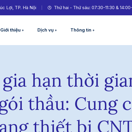
úc Lợi, TP. Hà Nội
Thứ hai - Thứ sáu: 07:30-11:30 & 14:00
Giới thiệu
Dịch vụ
Thông tin
gia hạn thời gia
gói thầu: Cung 
rang thiết bị C