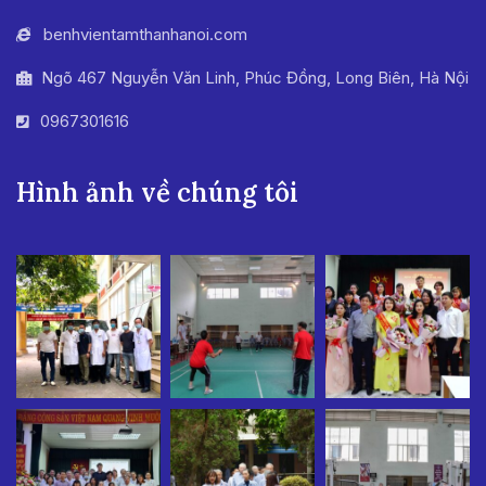
benhvientamthanhanoi.com
Ngõ 467 Nguyễn Văn Linh, Phúc Đồng, Long Biên, Hà Nội
0967301616
Hình ảnh về chúng tôi