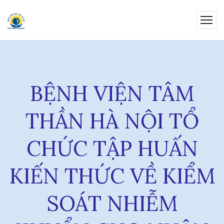
BỆNH VIỆN TÂM
THẦN HÀ NỘI TỔ
CHỨC TẬP HUẤN
KIẾN THỨC VỀ KIỂM
SOÁT NHIỄM