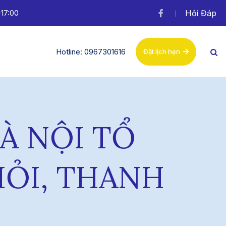
-17:00
Hỏi Đáp
Hotline: 0967301616
Đặt lịch hẹn
À NỘI TỔ
IỎI, THANH