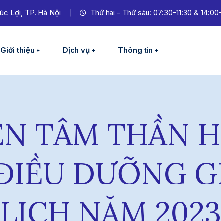
úc Lợi, TP. Hà Nội
Thứ hai - Thứ sáu: 07:30-11:30 & 14:00
Giới thiệu
Dịch vụ
Thông tin
ỆN TÂM THẦN H
ĐIỀU DƯỠNG G
LỊCH NĂM 2023