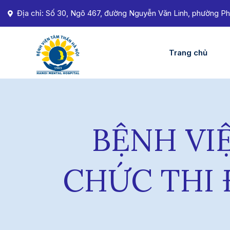
Địa chỉ: Số 30, Ngõ 467, đường Nguyễn Văn Linh, phường Ph
Trang chủ
BỆNH VI
CHỨC THI 