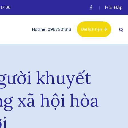
-17:00
Hỏi Đáp
Hotline: 0967301616
Đặt lịch hẹn
gười khuyết
ng xã hội hòa
i