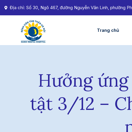
Địa chỉ: Số 30, Ngõ 467, đường Nguyễn Văn Linh, phường Ph
Trang chủ
Hưởng ứng 
tật 3/12 – C