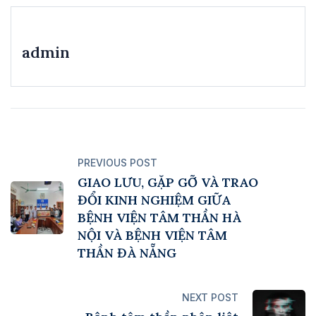
admin
PREVIOUS POST
GIAO LƯU, GẶP GỠ VÀ TRAO
ĐỔI KINH NGHIỆM GIỮA
BỆNH VIỆN TÂM THẦN HÀ
NỘI VÀ BỆNH VIỆN TÂM
THẦN ĐÀ NẴNG
NEXT POST