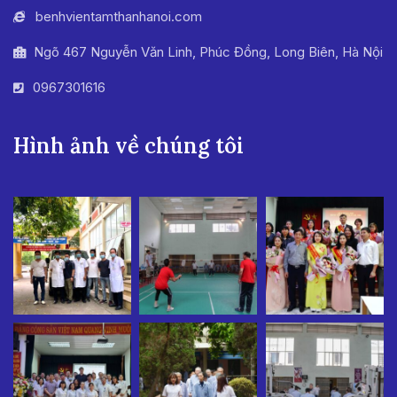
benhvientamthanhanoi.com
Ngõ 467 Nguyễn Văn Linh, Phúc Đồng, Long Biên, Hà Nội
0967301616
Hình ảnh về chúng tôi