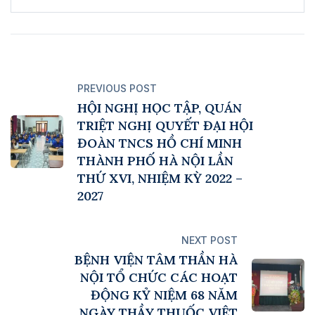
PREVIOUS POST
HỘI NGHỊ HỌC TẬP, QUÁN
TRIỆT NGHỊ QUYẾT ĐẠI HỘI
ĐOÀN TNCS HỒ CHÍ MINH
THÀNH PHỐ HÀ NỘI LẦN
THỨ XVI, NHIỆM KỲ 2022 –
2027
NEXT POST
BỆNH VIỆN TÂM THẦN HÀ
NỘI TỔ CHỨC CÁC HOẠT
ĐỘNG KỶ NIỆM 68 NĂM
NGÀY THẦY THUỐC VIỆT