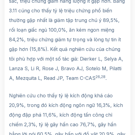
sắc, triệu chứng giảm năng lượng ít gặp hơn. Bảng
3.11 cúng cho thấy tỷ lệ triệu chứng phổ biến
thường gặp nhất là giảm tập trung chú ý 89,5%,
rối loạn giấc ngủ 100,0%, ăn kém ngon miệng
84,2%, triệu chứng giảm tự trọng và lòng tự tin ít
gặp hơn (15,8%). Kết quả nghiên cứu của chúng
tôi phù hợp với một số tác giả: Dierker L, Selya A,
Lanza S, Li R, Rose J, Bravo AJ, Sotelo M, Pilatti
26,28
A, Mezquita L, Read JP, Team C-CAS
.
Nghiên cứu cho thấy tỷ lệ kích động khá cáo
20,9%, trong đó kích động ngôn ngữ 16,3%, kích
động đập phá 11,6%, kích động tấn công chỉ
chiếm 2,3%, tỷ lệ gây hấn cao 76,7%, gây hấn
bẳng lời nói 60,5%, gây hấn với đồ vật 20,9%, gây