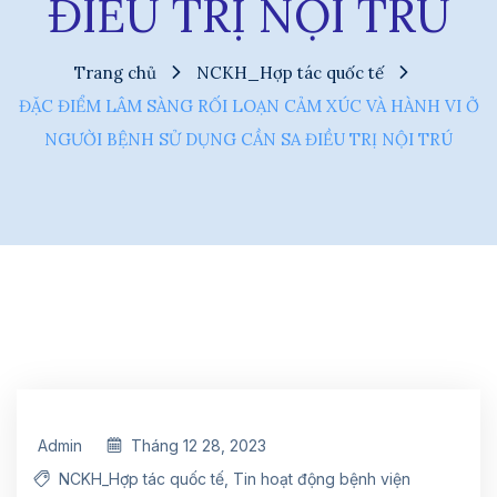
ĐIỀU TRỊ NỘI TRÚ
Trang chủ
NCKH_Hợp tác quốc tế
ĐẶC ĐIỂM LÂM SÀNG RỐI LOẠN CẢM XÚC VÀ HÀNH VI Ở
NGƯỜI BỆNH SỬ DỤNG CẦN SA ĐIỀU TRỊ NỘI TRÚ
Admin
Tháng 12 28, 2023
NCKH_Hợp tác quốc tế
,
Tin hoạt động bệnh viện