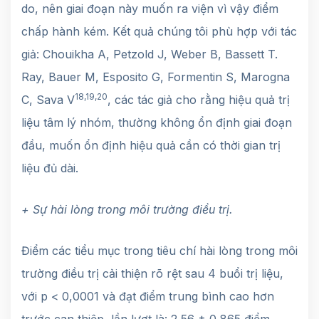
do, nên giai đoạn này muốn ra viện vì vậy điểm
chấp hành kém. Kết quả chúng tôi phù hợp với tác
giả: Chouikha A, Petzold J, Weber B, Bassett T.
Ray, Bauer M, Esposito G, Formentin S, Marogna
18,19,20
C, Sava V
, các tác giả cho rằng hiệu quả trị
liệu tâm lý nhóm, thường không ổn định giai đoạn
đầu, muốn ổn định hiệu quả cần có thời gian trị
liệu đủ dài.
+ Sự hài lòng trong môi trường điều trị.
Điểm các tiểu mục trong tiêu chí hài lòng trong môi
trường điều trị cải thiện rõ rệt sau 4 buổi trị liệu,
với p < 0,0001 và đạt điểm trung bình cao hơn
trước can thiệp, lần lượt là: 2,56 ± 0,865 điểm,