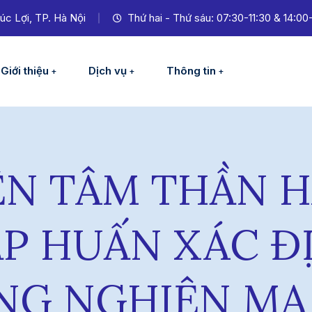
úc Lợi, TP. Hà Nội
Thứ hai - Thứ sáu: 07:30-11:30 & 14:00
Giới thiệu
Dịch vụ
Thông tin
ỆN TÂM THẦN H
P HUẤN XÁC Đ
NG NGHIỆN MA