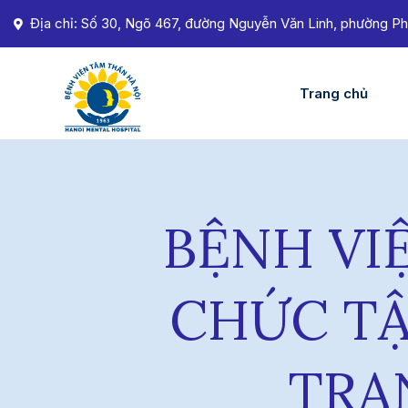
Địa chỉ: Số 30, Ngõ 467, đường Nguyễn Văn Linh, phường Ph
Trang chủ
BỆNH VI
CHỨC TẬ
TRẠ