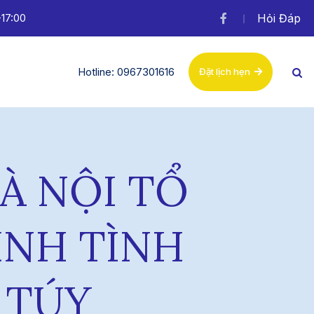
-17:00
Hỏi Đáp
Hotline: 0967301616
Đặt lịch hẹn
À NỘI TỔ
ỊNH TÌNH
 TÚY