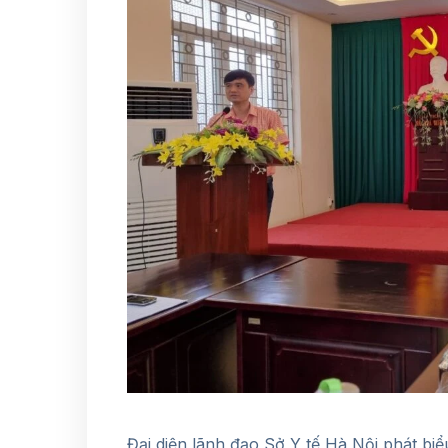
Đại diện lãnh đạo Sở Y tế Hà Nội phát biể