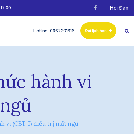
-17:00
Hỏi Đáp
Hotline: 0967301616
Đặt lịch hẹn
hức hành vi
 ngủ
 vi (CBT-I) điều trị mất ngủ