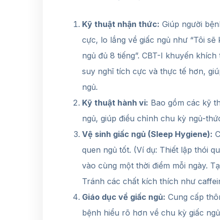
Kỹ thuật nhận thức:
Giúp người bệnh
cực, lo lắng về giấc ngủ như “Tôi s
ngủ đủ 8 tiếng”. CBT-I khuyến khích
suy nghĩ tích cực và thực tế hơn, giú
ngủ.
Kỹ thuật hành vi:
Bao gồm các kỹ thu
ngủ, giúp điều chỉnh chu kỳ ngủ-thứ
Vệ sinh giấc ngủ (Sleep Hygiene):
C
quen ngủ tốt. (Ví dụ: Thiết lập thói
vào cùng một thời điểm mỗi ngày. Tạo
Tránh các chất kích thích như caffei
Giáo dục về giấc ngủ:
Cung cấp thông
bệnh hiểu rõ hơn về chu kỳ giấc ng